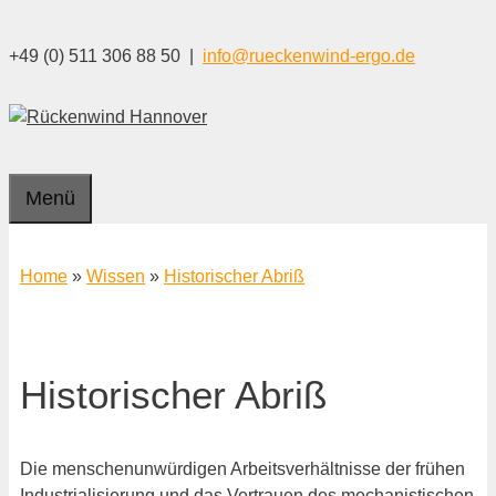
Zum
Inhalt
+49 (0) 511 306 88 50 |
info@rueckenwind-ergo.de
springen
Menü
Home
»
Wissen
»
Historischer Abriß
Historischer Abriß
Die menschenunwürdigen Arbeitsverhältnisse der frühen
Industrialisierung und das Vertrauen des mechanistischen