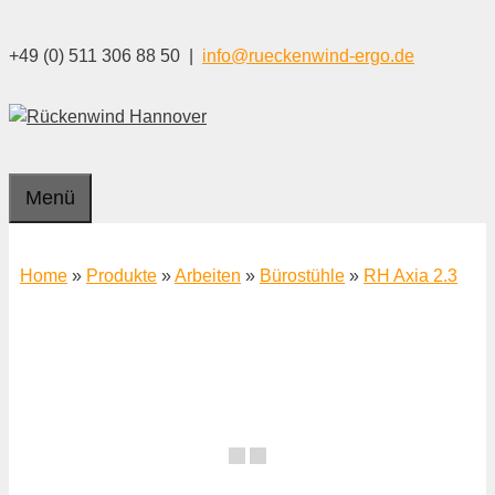
Zum
Inhalt
+49 (0) 511 306 88 50 |
info@rueckenwind-ergo.de
springen
Menü
Home
»
Produkte
»
Arbeiten
»
Bürostühle
»
RH Axia 2.3